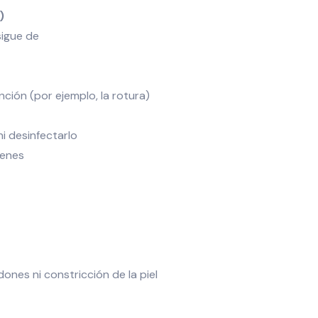
)
sigue de
ción (por ejemplo, la rotura)
ni desinfectarlo
menes
dones ni constricción de la piel