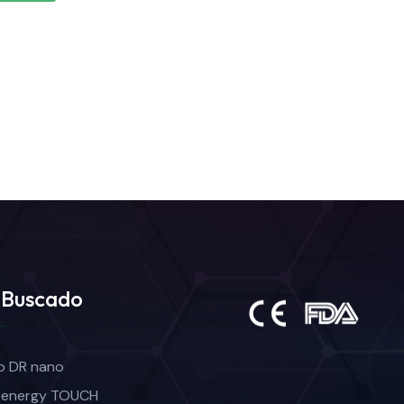
 Buscado
o DR nano
energy TOUCH