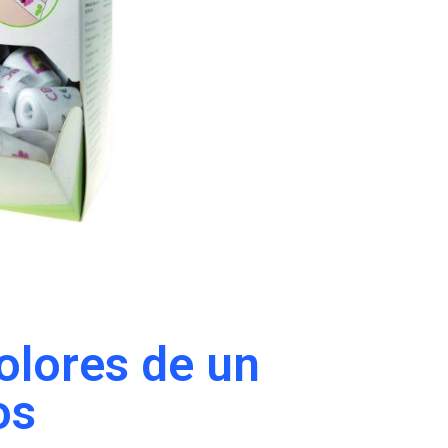
colores de un
os