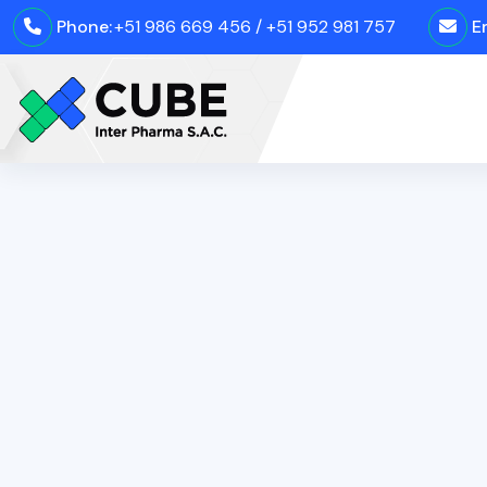
Phone:
+51 986 669 456 / +51 952 981 757
E