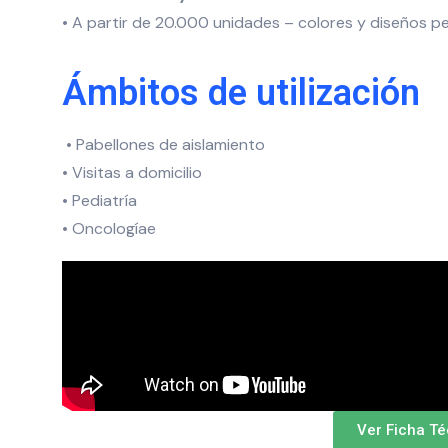
• A partir de 20.000 unidades – colores y diseños p
Ámbitos de utilización
• Pabellones de aislamiento
• Visitas a domicilio
• Pediatría
• Oncologíae
Ver Ficha T